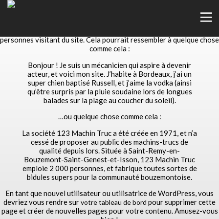
Ceci est une page d’exemple. C’est différent d’un article de blog
parce qu’elle restera au même endroit et apparaîtra dans la
navigation de votre site (dans la plupart des thèmes). La plupart des
gens commencent par une page « À propos » qui les présente aux
personnes visitant du site. Cela pourrait ressembler à quelque chose
comme cela :
Bonjour ! Je suis un mécanicien qui aspire à devenir
acteur, et voici mon site. J’habite à Bordeaux, j’ai un
super chien baptisé Russell, et j’aime la vodka (ainsi
qu’être surpris par la pluie soudaine lors de longues
balades sur la plage au coucher du soleil).
…ou quelque chose comme cela :
La société 123 Machin Truc a été créée en 1971, et n’a
cessé de proposer au public des machins-trucs de
qualité depuis lors. Située à Saint-Remy-en-
Bouzemont-Saint-Genest-et-Isson, 123 Machin Truc
emploie 2 000 personnes, et fabrique toutes sortes de
bidules supers pour la communauté bouzemontoise.
En tant que nouvel utilisateur ou utilisatrice de WordPress, vous
devriez vous rendre sur
pour supprimer cette
votre tableau de bord
page et créer de nouvelles pages pour votre contenu. Amusez-vous